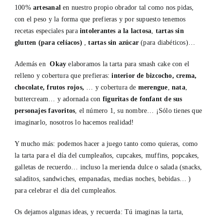
100%
artesanal
en nuestro propio obrador tal como nos pidas,
con el peso y la forma que prefieras y por supuesto tenemos
recetas especiales para
intolerantes a la lactosa
,
tartas sin
glutten (para celíacos)
,
tartas sin azúcar
(para diabéticos)…
Además en
Okay
elaboramos la tarta para smash cake con el
relleno y cobertura que prefieras:
interior de bizcocho, crema,
chocolate, frutos rojos,
… y cobertura de
merengue
,
nata
,
buttercream… y adornada con
figuritas de fonfant de sus
personajes favoritos
, el número 1, su nombre… ¡Sólo tienes que
imaginarlo, nosotros lo hacemos realidad!
Y mucho más: podemos hacer a juego tanto como quieras, como
la tarta para el día del cumpleaños, cupcakes, muffins, popcakes,
galletas de recuerdo… incluso la merienda dulce o salada (snacks,
saladitos, sandwiches, empanadas, medias noches, bebidas… )
para celebrar el día del cumpleaños.
Os dejamos algunas ideas, y recuerda: Tú imaginas la tarta,